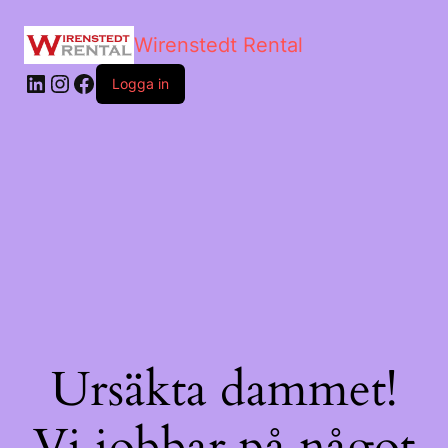
Wirenstedt Rental
Logga in
Ursäkta dammet!
Vi jobbar på något