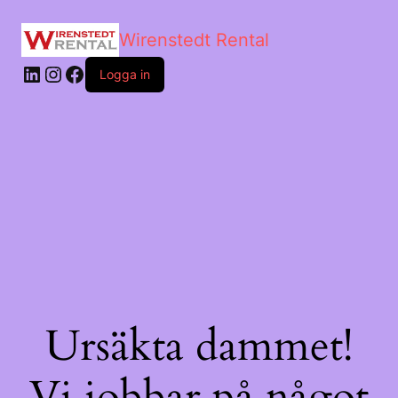
Wirenstedt Rental
Logga in
Ursäkta dammet!
Vi jobbar på något