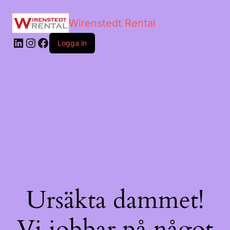
Wirenstedt Rental
Logga in
Ursäkta dammet!
Vi jobbar på något