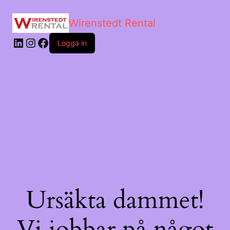
Wirenstedt Rental
Logga in
Ursäkta dammet!
Vi jobbar på något