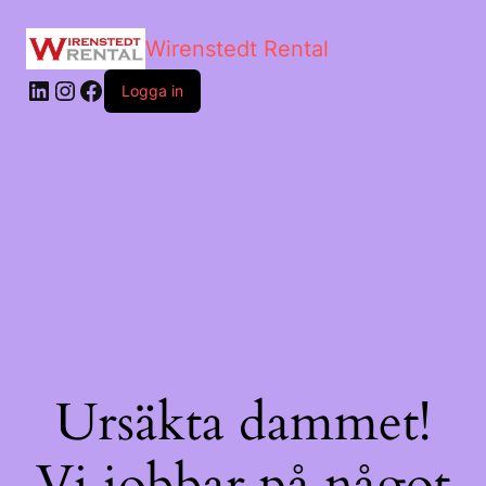
Wirenstedt Rental
Logga in
Ursäkta dammet!
Vi jobbar på något