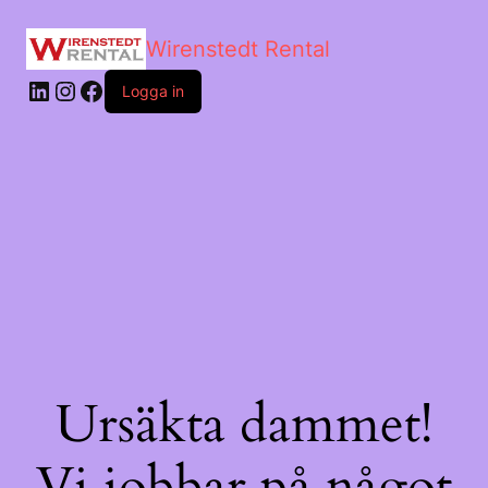
Wirenstedt Rental
Logga in
Ursäkta dammet!
Vi jobbar på något