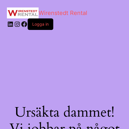
Wirenstedt Rental
Logga in
Ursäkta dammet!
Vi jobbar på något